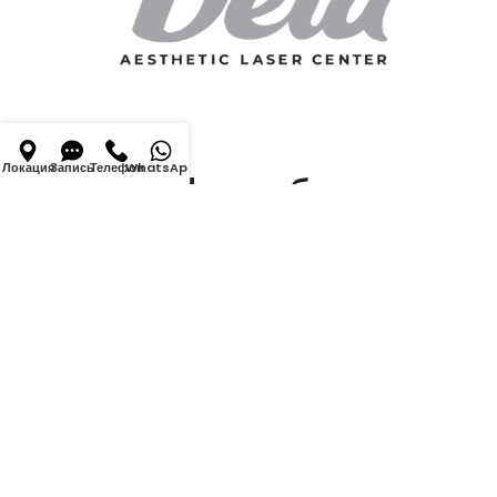
Локация
Запись
Телефон
WhatsApp
График работы
Понедельник–суббота: 10:00–20:00
Воскресенье: выходной день
Контакты
г. Кишинёв, улица Исмаил 98/4,
здание Lunedor, 5 этаж, офис 508.
© 2025 Deia Salon. Toate drepturile rezervate.